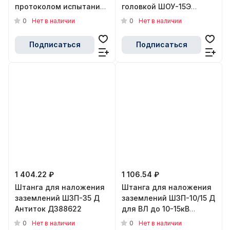
протоколом испытаний
головкой ШОУ-15Э
ЭЛЕКТРО ТРЕЙД ET-
ЭЛЕКТРО ТРЕЙД ET-
0
0
Нет в наличии
Нет в наличии
SHO101-P
SHO117
Подписаться
Подписаться
1 404.22 ₽
1 106.54 ₽
Штанга для наложения
Штанга для наложения
заземлений ШЗП-35 Д
заземлений ШЗП-10/15 Д
Антиток Д388622
для ВЛ до 10-15кВ
Антиток Д157718
0
0
Нет в наличии
Нет в наличии