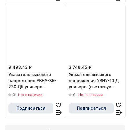
9 493.43 ₽
3 748.45 ₽
Указатель высокого
Указатель высокого
напряжения УВНУ-35-
напряжения УВНУ-10 Д
220 ДК универс.
универс. (светозвук.
(светозвук. индикация
индикация встроен.
0
0
Нет в наличии
Нет в наличии
встроен. источник
источник питания
питания самопроверка
самопроверка) Антиток
Подписаться
Подписаться
контактно-
Д157681
бесконтактный с
функцией
сигнализатора) Антиток