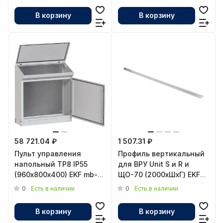
В корзину
В корзину
58 721.04 ₽
1 507.31 ₽
Пульт управления
Профиль вертикальный
напольный TP8 IP55
для ВРУ Unit S и R и
(960х800х400) EKF mb-
ЩО-70 (2000хШхГ) EKF
96-80-40
mb15-04-05
0
0
Есть в наличии
Есть в наличии
В корзину
В корзину