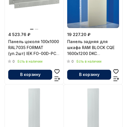
4 523.76 ₽
19 227.20 ₽
Панель цоколя 100х1000
Панель задняя для
RAL7035 FORMAT
шкафа RAM BLOCK CQE
(уп.2шт) IEK FO-00D-PC-
1600х1200 DKC
010-100-7035
R5CRE16120
0
0
Есть в наличии
Есть в наличии
В корзину
В корзину