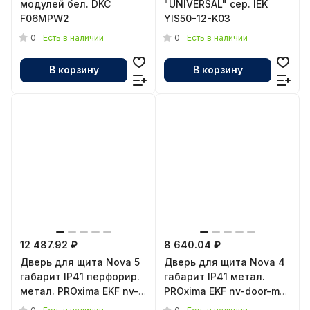
модулей бел. DKC
"UNIVERSAL" сер. IEK
F06MPW2
YIS50-12-K03
0
0
Есть в наличии
Есть в наличии
В корзину
В корзину
12 487.92 ₽
8 640.04 ₽
Дверь для щита Nova 5
Дверь для щита Nova 4
габарит IP41 перфорир.
габарит IP41 метал.
метал. PROxima EKF nv-
PROxima EKF nv-door-m-
door-pm-5
4