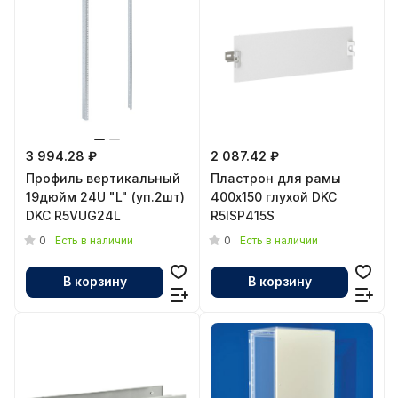
3 994.28 ₽
2 087.42 ₽
Профиль вертикальный
Пластрон для рамы
19дюйм 24U "L" (уп.2шт)
400х150 глухой DKC
DKC R5VUG24L
R5ISP415S
0
0
Есть в наличии
Есть в наличии
В корзину
В корзину