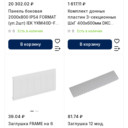
20 302.02 ₽
1 617.11 ₽
Панель боковая
Комплект донных
2000х800 IP54 FORMAT
пластин 3-секционных
(уп.2шт) IEK YKM40D-FO-
ШхГ 400х600мм DKC
SP-200-080-54
R5N3BP46
0
0
Есть в наличии
Есть в наличии
В корзину
В корзину
39.04 ₽
81.74 ₽
Заглушка FRAME на 6
Заглушка 12 мод.